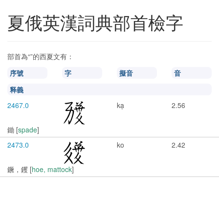
夏俄英漢詞典部首檢字
部首為“
”的西夏文有：
序號
字
擬音
音
释義
2467.0
kạ
2.56
鋤 [
spade
]
2473.0
ko
2.42
鐝，钁 [
hoe, mattock
]