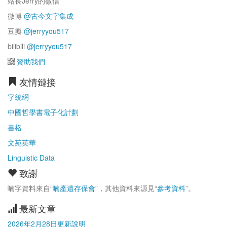
站長Jerry的微信
微博
@古今文字集成
豆瓣
@jerryyou517
bilibili
@jerryyou517
贊助我們
友情鏈接
字統網
中國哲學書電子化計劃
書格
文苑英華
Linguistic Data
致謝
喃字資料來自“
喃產遺存保會
”，其他資料來源見“
參考資料
”。
最新文章
2026年2月28日更新說明