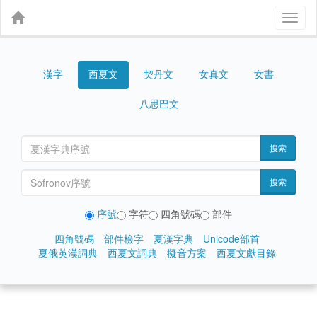
Toggl
naviga
漢字
契丹文
女真文
女書
西夏文
八思巴文
搜索
搜索
序號
字符
四角號碼
部件
四角號碼
部件檢字
夏漢字典
Unicode部首
夏俄英漢詞典
西夏文詞典
擬音方案
西夏文獻目錄