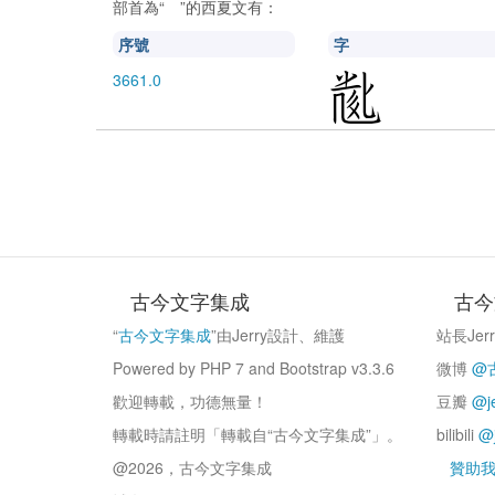
部首為“
”的西夏文有：
𘦟
序號
字
3661.0
古今文字集成
古今
“
古今文字集成
”由Jerry設計、維護
站長Jer
Powered by PHP 7 and Bootstrap v3.3.6
微博
@
歡迎轉載，功德無量！
豆瓣
@j
轉載時請註明「轉載自“古今文字集成”」。
bilibili
@j
@2026，古今文字集成
贊助