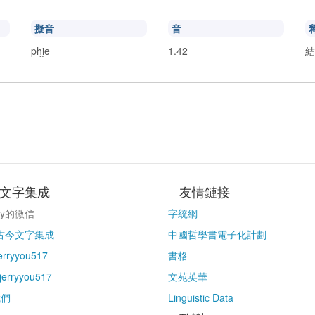
擬音
音
phi̯e
1.42
結
文字集成
友情鏈接
ry的微信
字統網
古今文字集成
中國哲學書電子化計劃
erryyou517
書格
erryyou517
文苑英華
我們
Linguistic Data