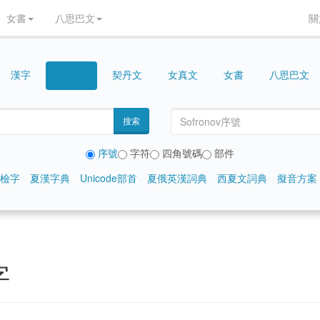
女書
八思巴文
關
漢字
契丹文
女真文
女書
八思巴文
西夏文
搜索
序號
字符
四角號碼
部件
檢字
夏漢字典
Unicode部首
夏俄英漢詞典
西夏文詞典
擬音方案
字
𘦟