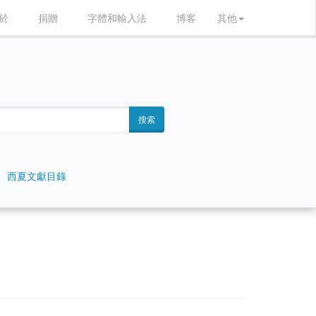
於
捐贈
字體和輸入法
博客
其他
搜索
西夏文獻目錄