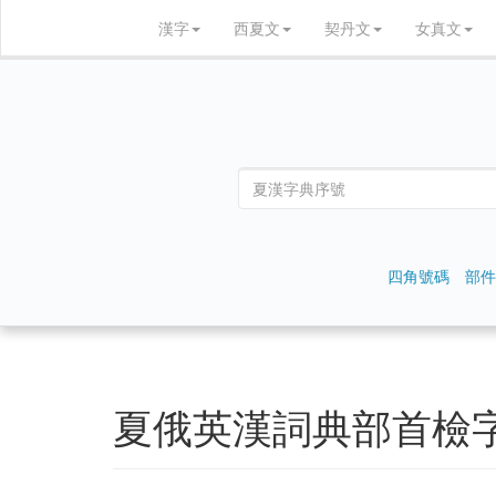
漢字
西夏文
契丹文
女真文
四角號碼
部件
夏俄英漢詞典部首檢