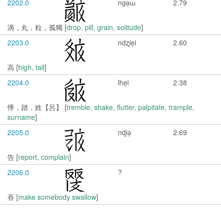
2202.0
ngə̣ɯ
2.79
滴，丸，粒，孤獨 [
drop, pill, grain, solitude
]
2203.0
ndzi̯ẹi
2.60
高 [
high, tall
]
2204.0
lhẹi
2.38
悸，踏，姓【呂】 [
tremble, shake, flutter, palpitate, trample,
surname
]
2205.0
ndi̯ə̣
2.69
告 [
report, complain
]
2206.0
?
吞 [
make somebody swallow
]