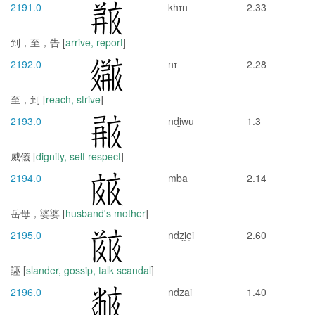
2191.0
khɪn
2.33
到，至，告 [
arrive, report
]
2192.0
nɪ
2.28
至，到 [
reach, strive
]
2193.0
ndi̯wu
1.3
威儀 [
dignity, self respect
]
2194.0
mba
2.14
岳母，婆婆 [
husband's mother
]
2195.0
ndzi̯ẹi
2.60
誣 [
slander, gossip, talk scandal
]
2196.0
ndzai
1.40