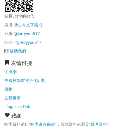
站長Jerry的微信
微博
@古今文字集成
豆瓣
@jerryyou517
bilibili
@jerryyou517
贊助我們
友情鏈接
字統網
中國哲學書電子化計劃
書格
文苑英華
Linguistic Data
致謝
喃字資料來自“
喃產遺存保會
”，其他資料來源見“
參考資料
”。