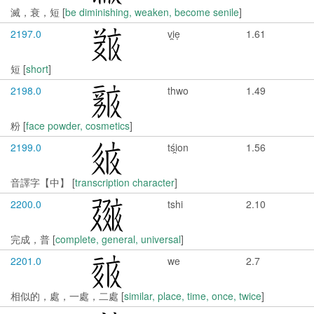
滅，衰，短 [
be diminishing, weaken, become senile
]
2197.0
vi̯ẹ
1.61
短 [
short
]
2198.0
thwo
1.49
粉 [
face powder, cosmetics
]
2199.0
tśi̯on
1.56
音譯字【中】 [
transcription character
]
2200.0
tshi
2.10
完成，普 [
complete, general, universal
]
2201.0
we
2.7
相似的，處，一處，二處 [
similar, place, time, once, twice
]