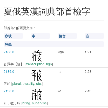
夏俄英漢詞典部首檢字
部首為“
”的西夏文有：
序號
字
擬音
音
释義
2188.0
khi̯a
1.21
音譯字【恰】 [
transcription sign
]
2189.0
nɪ
2.28
等於 [
plural, plurality, etc.
]
2190.0
kô
2.43
引，教，叫 [
bring, supervise
]