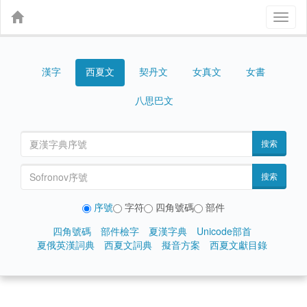
Toggl
naviga
漢字
契丹文
女真文
女書
西夏文
八思巴文
搜索
搜索
序號
字符
四角號碼
部件
四角號碼
部件檢字
夏漢字典
Unicode部首
夏俄英漢詞典
西夏文詞典
擬音方案
西夏文獻目錄