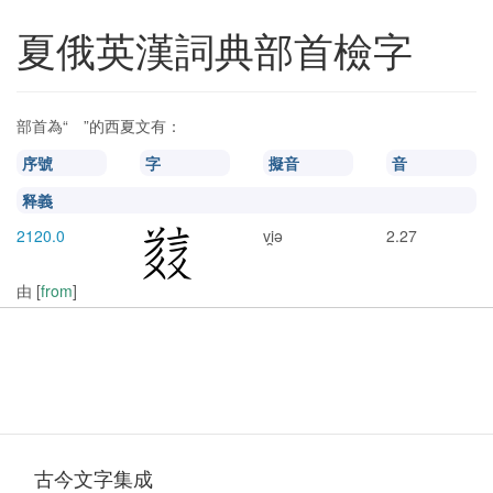
夏俄英漢詞典部首檢字
𘦊
部首為“
”的西夏文有：
𘦊
序號
字
擬音
音
释義
2120.0
vi̯ə
2.27
由 [
from
]
古今文字集成