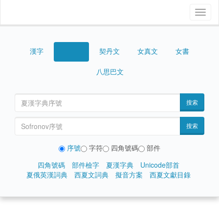
Toggl
naviga
漢字
契丹文
女真文
女書
西夏文
八思巴文
搜索
搜索
序號
字符
四角號碼
部件
四角號碼
部件檢字
夏漢字典
Unicode部首
夏俄英漢詞典
西夏文詞典
擬音方案
西夏文獻目錄