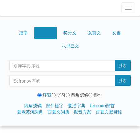
Toggl
naviga
漢字
契丹文
女真文
女書
西夏文
八思巴文
搜索
搜索
序號
字符
四角號碼
部件
四角號碼
部件檢字
夏漢字典
Unicode部首
夏俄英漢詞典
西夏文詞典
擬音方案
西夏文獻目錄