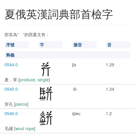
夏俄英漢詞典部首檢字
𘤮
部首為“
”的西夏文有：
𘤮
序號
字
擬音
音
释義
0544.0
li̯ə
1.29
產，單 [
produce, single
]
0545.0
ˑêi
1.34
穿孔 [
pierce
]
0546.0
śi̯wu
1.2
毛繩 [
wool rope
]