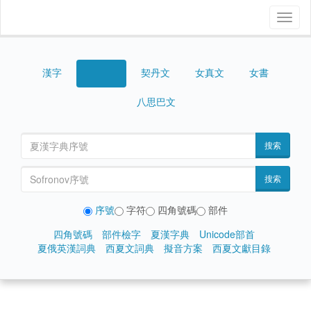
Toggl
naviga
漢字
契丹文
女真文
女書
西夏文
八思巴文
搜索
搜索
序號
字符
四角號碼
部件
四角號碼
部件檢字
夏漢字典
Unicode部首
夏俄英漢詞典
西夏文詞典
擬音方案
西夏文獻目錄