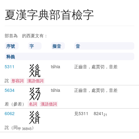
夏漢字典部首檢字
𘦭
部首為
的西夏文有：
𘦭
序號
字
擬音
音
释義
5311
tśhia
正齒音，處賈切，音差
詫
形容詞
漢語借詞
5634
tśhia
正齒音，處賈切，音差
差（參差）
名詞
漢語借詞
6062
見5311
8241
21
詫（同
）
甲 36B45