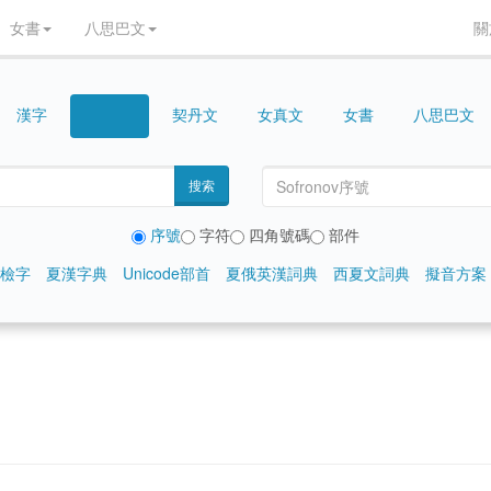
女書
八思巴文
關
漢字
契丹文
女真文
女書
八思巴文
西夏文
搜索
序號
字符
四角號碼
部件
檢字
夏漢字典
Unicode部首
夏俄英漢詞典
西夏文詞典
擬音方案