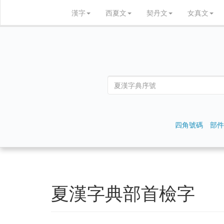
漢字
西夏文
契丹文
女真文
四角號碼
部件
夏漢字典部首檢字
𘥓