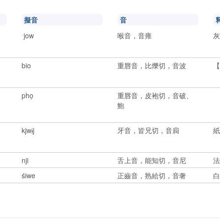
擬音
音
ˑjow
喉音，音雍
bio
重唇音，比爍切，音波
phọ
重唇音，皮袍切，音破、
鮑
2
kjwɨ̣j
牙音，皆兄切，音扃
nji
舌上音，能知切，音尼
śiwe
正齒音，熟給切，音奢