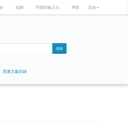
於
捐贈
字體和輸入法
博客
其他
搜索
西夏文獻目錄