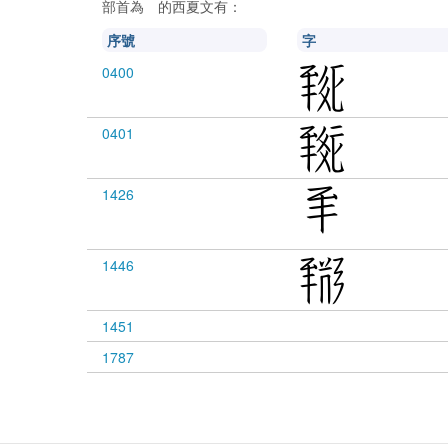
部首為
的西夏文有：
𘥓
序號
字
0400
0401
1426
1446
1451
1787