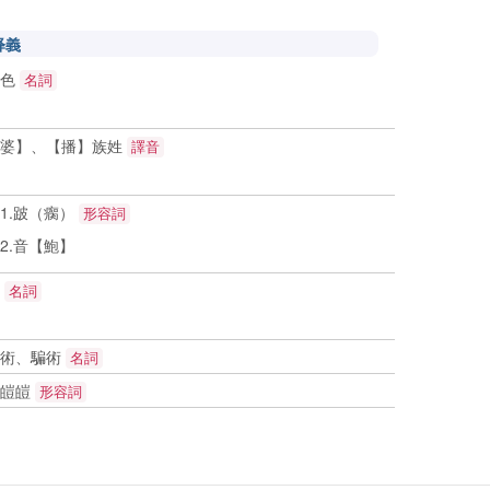
释義
灰色
名詞
【婆】、【播】族姓
譯音
1.跛（瘸）
形容詞
.音【鮑】
紙
名詞
法術、騙術
名詞
白皚皚
形容詞