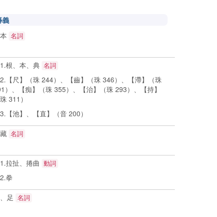
释義
根本
名詞
1.根、本、典
名詞
.【尺】（珠 244）、【齒】（珠 346）、【滯】（珠
91）、【痴】（珠 355）、【治】（珠 293）、【持】
珠 311）
.【池】、【直】（音 200）
礦藏
名詞
1.拉扯、捲曲
動詞
.拳
腳、足
名詞