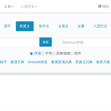
女書
八思巴文
關於
漢字
契丹文
女真文
女書
八思巴文
西夏文
搜索
序號
字符
四角號碼
部件
檢字
夏漢字典
Unicode部首
夏俄英漢詞典
西夏文詞典
擬音方案