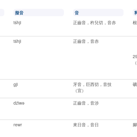
擬音
音
tśhji
正齒音，杵兒切，音赤
tśhji
正齒音，音赤
2
2
（
3
gji
牙音，巨西切，音技
（宜）
dźiwə
正齒音，音涉
2
rewr
來日音，音日