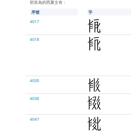
部首為
的西夏文有：
序號
字
4017
4018
4035
4036
4047