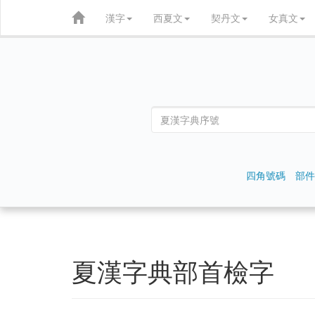
漢字
西夏文
契丹文
女真文
四角號碼
部件
夏漢字典部首檢字