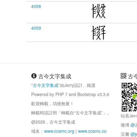
4058
4059
古今文字集成
古
“
古今文字集成
”由Jerry設計、維護
Powered by PHP 7 and Bootstrap v3.3.6
歡迎轉載，功德無量！
轉載時請註明「轉載自“古今文字集成”」。
站長Jer
@2026，古今文字集成
微博
@
域名：
www.ccamc.org
|
www.ccamc.co
豆瓣
@j