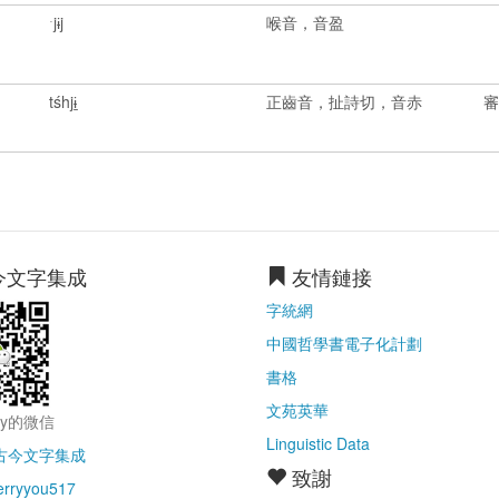
ˑjɨj
喉音，音盈
1
2
tśhjɨ̱
正齒音，扯詩切，音赤
今文字集成
友情鏈接
字統網
中國哲學書電子化計劃
書格
文苑英華
ry的微信
Linguistic Data
古今文字集成
致謝
erryyou517