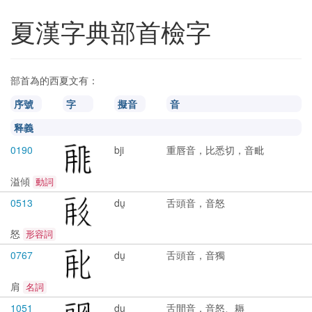
夏漢字典部首檢字
部首為
的西夏文有：
序號
字
擬音
音
释義
0190
bji
重唇音，比悉切，音毗
溢傾
動詞
0513
du̱
舌頭音，音怒
怒
形容詞
0767
du̱
舌頭音，音獨
肩
名詞
1051
du̱
舌間音，音怒、耨