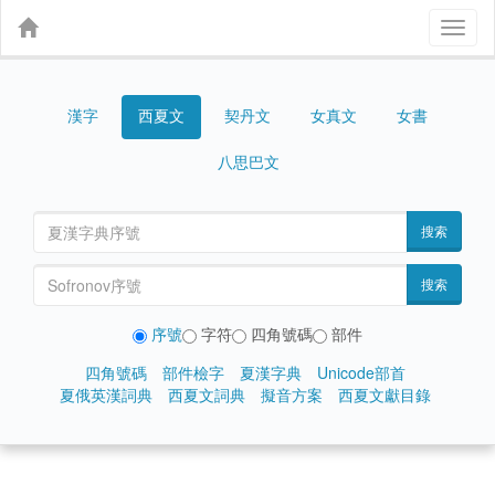
Toggl
naviga
漢字
契丹文
女真文
女書
西夏文
八思巴文
搜索
搜索
序號
字符
四角號碼
部件
四角號碼
部件檢字
夏漢字典
Unicode部首
夏俄英漢詞典
西夏文詞典
擬音方案
西夏文獻目錄