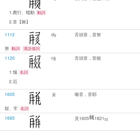
1.爬行、蠕動
動詞
2.音【耨】
1112
du̱
舌頭音，音努
努
動詞
漢語借詞
1120
njɨ̱
舌頭音，音能
1.惱
名詞
2.厄
1605
ˑjɨj
喉音，音耶
獄、牢
名詞
1665
見1605
1821
52