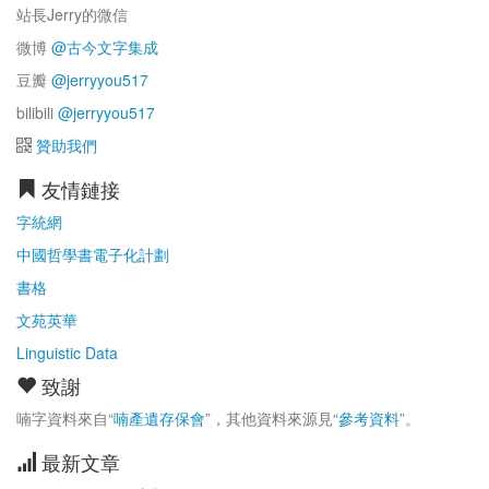
站長Jerry的微信
微博
@古今文字集成
豆瓣
@jerryyou517
bilibili
@jerryyou517
贊助我們
友情鏈接
字統網
中國哲學書電子化計劃
書格
文苑英華
Linguistic Data
致謝
喃字資料來自“
喃產遺存保會
”，其他資料來源見“
參考資料
”。
最新文章