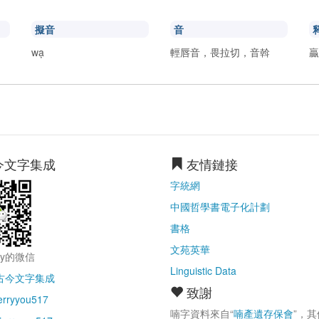
擬音
音
wạ
輕唇音，畏拉切，音斡
今文字集成
友情鏈接
字統網
中國哲學書電子化計劃
書格
文苑英華
ry的微信
Linguistic Data
古今文字集成
致謝
erryyou517
喃字資料來自“
喃產遺存保會
”，