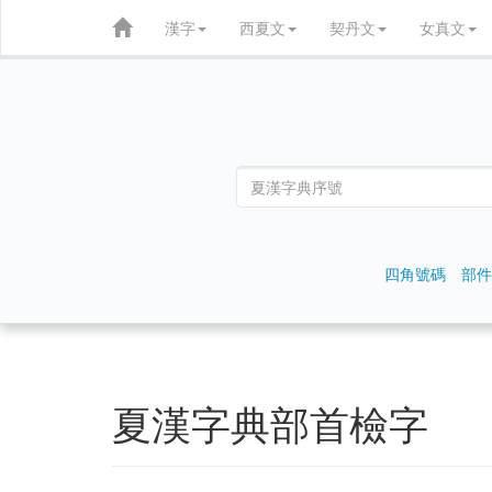
漢字
西夏文
契丹文
女真文
四角號碼
部件
夏漢字典部首檢字