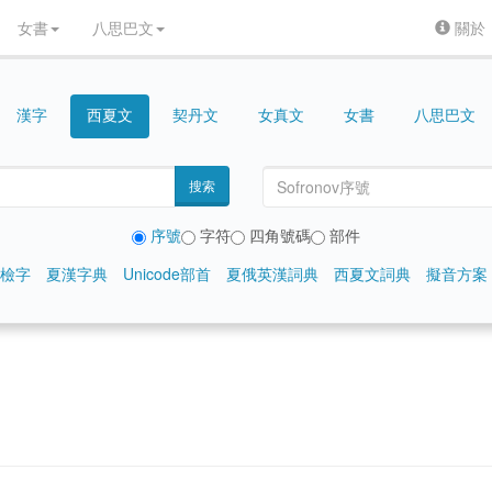
女書
八思巴文
關於
漢字
契丹文
女真文
女書
八思巴文
西夏文
搜索
序號
字符
四角號碼
部件
檢字
夏漢字典
Unicode部首
夏俄英漢詞典
西夏文詞典
擬音方案