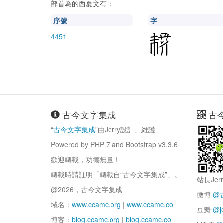
部首為
的西夏文有：
序號
字
4451
古今文字集成
古
“
古今文字集成
”由Jerry設計、維護
Powered by PHP 7 and Bootstrap v3.3.6
歡迎轉載，功德無量！
轉載時請註明「轉載自“古今文字集成”」。
站長Jer
@2026，古今文字集成
微博
@
域名：
www.ccamc.org
|
www.ccamc.co
豆瓣
@j
博客：
blog.ccamc.org
|
blog.ccamc.co