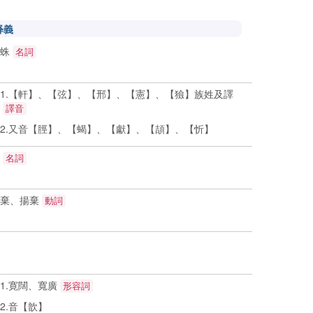
释義
蜘蛛
名詞
.【軒】、【弦】、【邢】、【憲】、【獫】族姓及譯
音
譯音
.又音【脛】、【蝎】、【獻】、【頡】、【忻】
胃
名詞
捨棄、揚棄
動詞
1.寛闊、寬廣
形容詞
.音【歆】