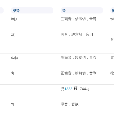
擬音
音
tsjụ
齒頭音，借瀆切，音爵
xjij
喉音，許京切，音刑
1
2
dzja
齒頭音，寂察切，音拶
śjij
正齒音，輸嗔切，音剩
見
1383
1744
40
xjij
喉音，音歆
2