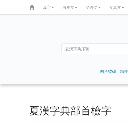
漢字
西夏文
契丹文
女真文
四角號碼
部件
夏漢字典部首檢字