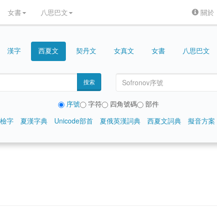
女書
八思巴文
關於
漢字
契丹文
女真文
女書
八思巴文
西夏文
搜索
序號
字符
四角號碼
部件
檢字
夏漢字典
Unicode部首
夏俄英漢詞典
西夏文詞典
擬音方案