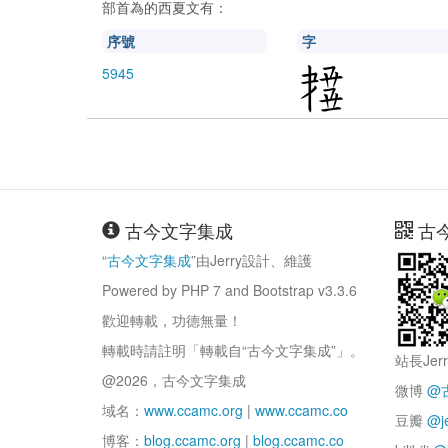
部首為
的西夏文有：
序號
字
5945
古今文字集成
古
“
古今文字集成
”由Jerry設計、維護
Powered by PHP 7 and Bootstrap v3.3.6
歡迎轉載，功德無量！
轉載時請註明「轉載自“古今文字集成”」。
站長Jer
@2026，古今文字集成
微博
@
域名：
www.ccamc.org
|
www.ccamc.co
豆瓣
@j
博客：
blog.ccamc.org
|
blog.ccamc.co