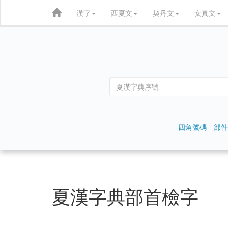
漢字
西夏文
契丹文
女真文
四角號碼
部件
夏漢字典部首檢字