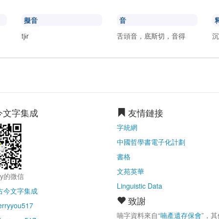
擬音
音
tjɨr
舌頭音，底斯切，音得
今文字集成
友情鏈接
字統網
中國哲學書電子化計劃
書格
文苑英華
ry的微信
Linguistic Data
古今文字集成
致謝
erryyou517
喃字資料來自“
喃產遺存保會
”，