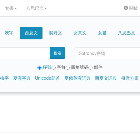
女書
八思巴文
關於
漢字
契丹文
女真文
女書
八思巴文
西夏文
搜索
序號
字符
四角號碼
部件
檢字
夏漢字典
Unicode部首
夏俄英漢詞典
西夏文詞典
擬音方案