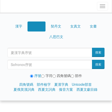
Toggl
naviga
漢字
契丹文
女真文
女書
西夏文
八思巴文
搜索
搜索
序號
字符
四角號碼
部件
四角號碼
部件檢字
夏漢字典
Unicode部首
夏俄英漢詞典
西夏文詞典
擬音方案
西夏文獻目錄