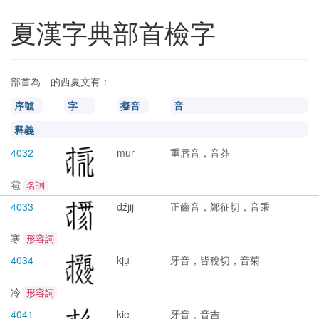
夏漢字典部首檢字
𘠱
部首為
的西夏文有：
𘠱
序號
字
擬音
音
释義
4032
mur
重唇音，音莽
雹
名詞
4033
dźjij
正齒音，鄭征切，音乘
寒
形容詞
4034
kjụ
牙音，皆稅切，音菊
冷
形容詞
4041
kie
牙音，音吉