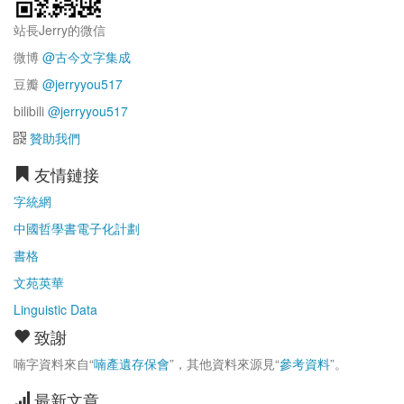
站長Jerry的微信
微博
@古今文字集成
豆瓣
@jerryyou517
bilibili
@jerryyou517
贊助我們
友情鏈接
字統網
中國哲學書電子化計劃
書格
文苑英華
Linguistic Data
致謝
喃字資料來自“
喃產遺存保會
”，其他資料來源見“
參考資料
”。
最新文章