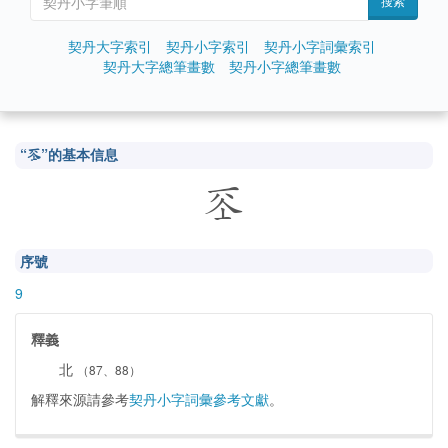
搜索
契丹大字索引
契丹小字索引
契丹小字詞彙索引
契丹大字總筆畫數
契丹小字總筆畫數
“
”的基本信息


序號
9
釋義
北
（87、88）
解釋來源請參考
契丹小字詞彙參考文獻
。