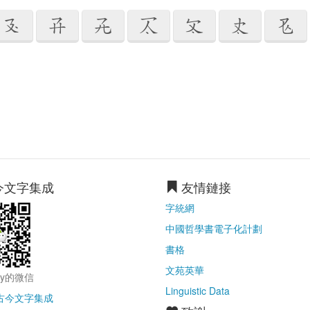







今文字集成
友情鏈接
字統網
中國哲學書電子化計劃
書格
文苑英華
ry的微信
Linguistic Data
古今文字集成