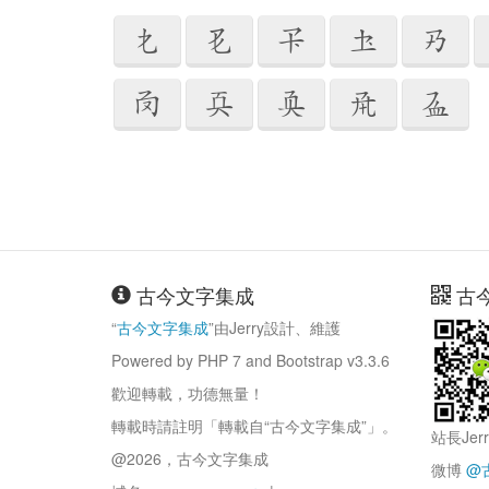










古今文字集成
古
“
古今文字集成
”由Jerry設計、維護
Powered by PHP 7 and Bootstrap v3.3.6
歡迎轉載，功德無量！
轉載時請註明「轉載自“古今文字集成”」。
站長Jer
@2026，古今文字集成
微博
@