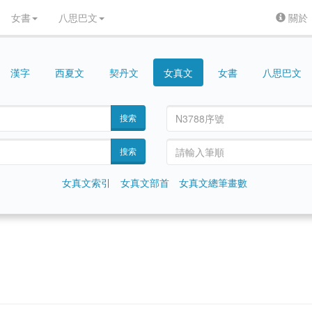
女書
八思巴文
關於
漢字
契丹文
女真文
女書
八思巴文
西夏文
搜索
搜索
女真文索引
女真文部首
女真文總筆畫數