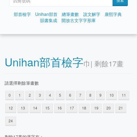
搜索
部首檢字
Unihan部首
總筆畫數
說文解字
康熙字典
韻書集成
開放古文字字形庫
Unihan部首檢字
⼱| 剩餘17畫
請選擇剩餘筆畫數
0
1
2
3
4
5
6
7
8
9
10
11
12
13
14
15
16
17
18
19
20
21
24
剩餘17晝的漢字有：