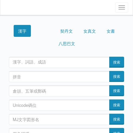
Toggl
naviga
漢字
契丹文
女真文
女書
西夏文
八思巴文
搜索
搜索
搜索
搜索
搜索