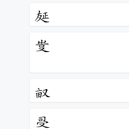
𠭅
𠭆
𠭇
𠭈