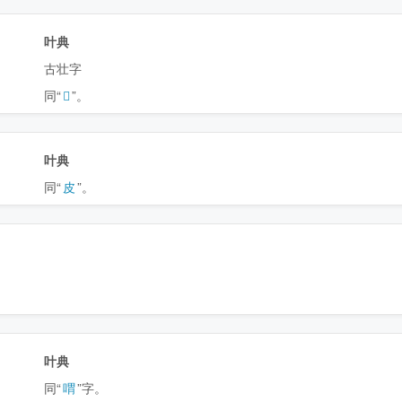
叶典
古壮字
同“
𭥩
”。
叶典
同“
皮
”。
叶典
同“
喟
”字。