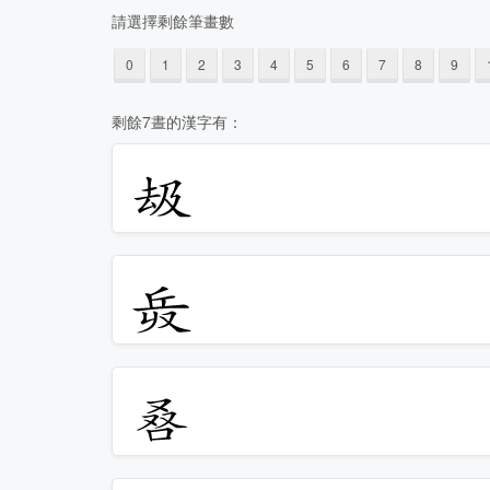
請選擇剩餘筆畫數
0
1
2
3
4
5
6
7
8
9
剩餘7晝的漢字有：
𠫳
𠬿
𠭀