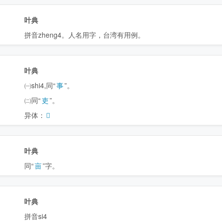
叶典
拼音zheng4。人名用字，台湾有用例。
叶典
㈠shi4,同“
事
”。
㈡同“
吏
”。
异体：
𡷮
叶典
同“
亩
”字。
叶典
拼音si4