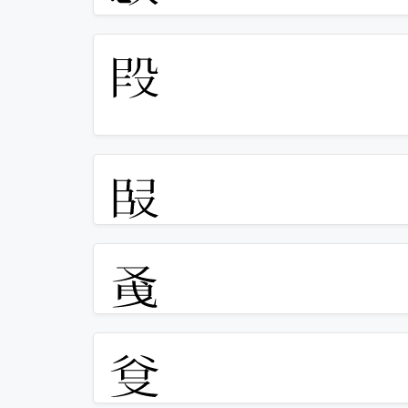
𫨻
𭆬
𭆭
𭆮