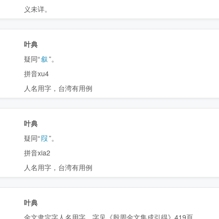
义未详。
叶典
疑同“
叙
”。
拼音xu4
人名用字，台湾有用例
叶典
疑同“
叚
”。
拼音xia2
人名用字，台湾有用例
叶典
金文隶定字
人名用字。字见《殷周金文集成引得》419頁。