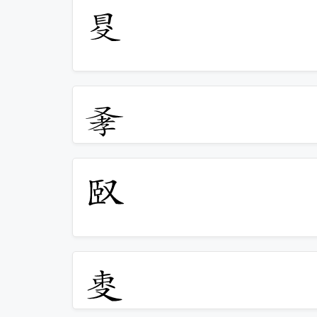
𠭁
𠭂
𠭃
𠭄