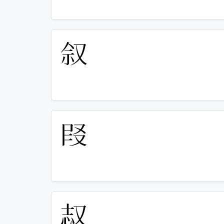
𪠩
𪠪
𫨺