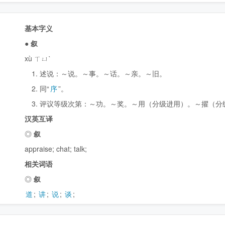
基本字义
●
叙
xù ㄒㄩˋ
1. 述说：～说。～事。～话。～亲。～旧。
2. 同“
序
”。
3. 评议等级次第：～功。～奖。～用（分级进用）。～擢（分
汉英互译
◎
叙
appraise
;
chat
;
talk
;
相关词语
◎
叙
道
;
讲
;
说
;
谈
;