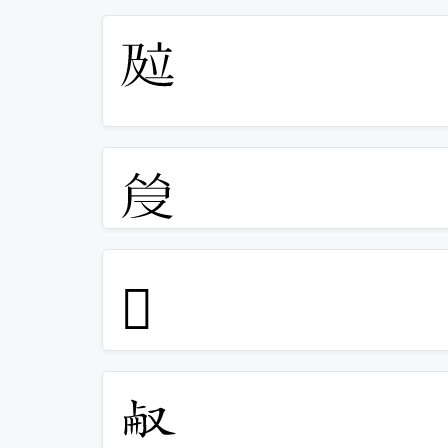
𰆾
𰆿
𱑷
㕟