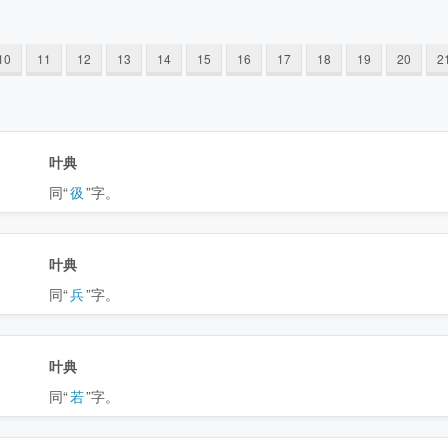
10
11
12
13
14
15
16
17
18
19
20
2
叶典
同“
彶
”字。
叶典
同“
兵
”字。
叶典
同“
若
”字。