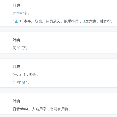
叶典
同“
得
”字。
“
正
”得本字。取也。从貝从又。以手持貝，
𠭁
之意也。隷作得。
叶典
同“
𡥉
”字。
叶典
㈠qian1，坚固。
㈡同“
贤
”。
叶典
拼音shu4。人名用字，台湾有用例。