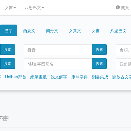
女書
八思巴文
關於
漢字
契丹文
女真文
女書
八思巴文
西夏文
搜索
搜索
搜索
搜索
字
Unihan部首
總筆畫數
說文解字
康熙字典
韻書集成
開放古文
7畫