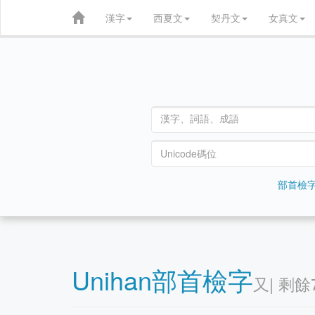
漢字
西夏文
契丹文
女真文
部首檢
Unihan部首檢字
⼜| 剩餘