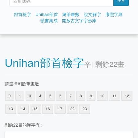
搜索
部首檢字
Unihan部首
總筆畫數
說文解字
康熙字典
韻書集成
開放古文字字形庫
Unihan部首檢字
⾟| 剩餘22畫
請選擇剩餘筆畫數
0
1
3
4
5
6
7
8
9
10
11
12
13
14
15
16
17
22
23
剩餘22晝的漢字有：