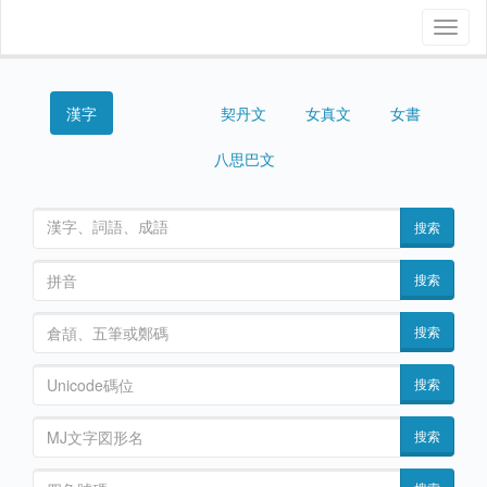
Toggl
naviga
漢字
契丹文
女真文
女書
西夏文
八思巴文
搜索
搜索
搜索
搜索
搜索