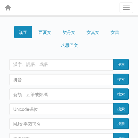
Toggl
naviga
漢字
契丹文
女真文
女書
西夏文
八思巴文
搜索
搜索
搜索
搜索
搜索