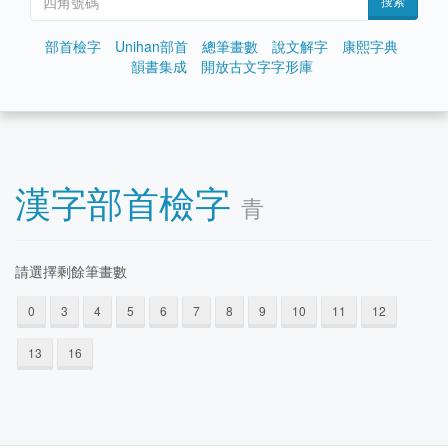
搜索
部首檢字
Unihan部首
總筆畫數
說文解字
康熙字典
韻書集成
開放古文字字形庫
漢字部首檢字
青
請選擇剩餘筆畫數
0
3
4
5
6
7
8
9
10
11
12
13
16