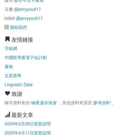
微博
@古今文字集成
豆瓣
@jerryyou517
bilibili
@jerryyou517
贊助我們
友情鏈接
字統網
中國哲學書電子化計劃
書格
文苑英華
Linguistic Data
致謝
喃字資料來自“
喃產遺存保會
”，其他資料來源見“
參考資料
”。
最新文章
2026年2月28日更新說明
2025年4月11日更新說明