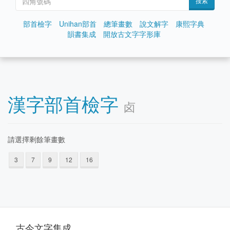
搜索
部首檢字
Unihan部首
總筆畫數
說文解字
康熙字典
韻書集成
開放古文字字形庫
漢字部首檢字
卤
請選擇剩餘筆畫數
3
7
9
12
16
古今文字集成